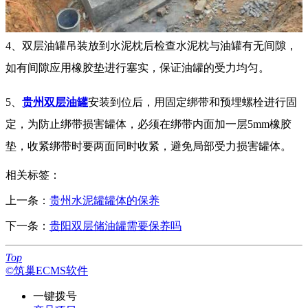
4、双层油罐吊装放到水泥枕后检查水泥枕与油罐有无间隙，
如有间隙应用橡胶垫进行塞实，保证油罐的受力均匀。
5、
贵州双层油罐
安装到位后，用固定绑带和预埋螺栓进行固
定，为防止绑带损害罐体，必须在绑带内面加一层5mm橡胶
垫，收紧绑带时要两面同时收紧，避免局部受力损害罐体。
相关标签：
上一条：
贵州水泥罐罐体的保养
下一条：
贵阳双层储油罐需要保养吗
Top
©筑巢ECMS软件
一键拨号