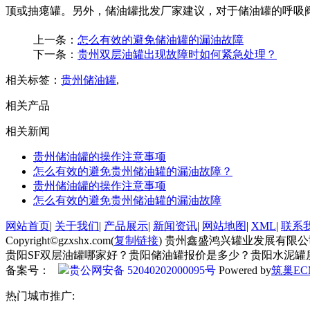
顶或抽瘪罐。另外，储油罐批发厂家建议，对于储油罐的呼吸
上一条：
怎么有效的避免储油罐的漏油故障
下一条：
贵州双层油罐出现故障时如何紧急处理？
相关标签：
贵州储油罐
,
相关产品
相关新闻
贵州储油罐的操作注意事项
怎么有效的避免贵州储油罐的漏油故障？
贵州储油罐的操作注意事项
怎么有效的避免贵州储油罐的漏油故障
网站首页
|
关于我们
|
产品展示
|
新闻资讯
|
网站地图
|
XML
|
联系
Copyright©gzxshx.com(
复制链接
) 贵州鑫盛鸿兴罐业发展有限公
贵阳SF双层油罐哪家好？贵阳储油罐报价是多少？贵阳水泥罐质量怎
备案号：
贵公网安备 52040202000095号
Powered by
筑巢EC
热门城市推广: