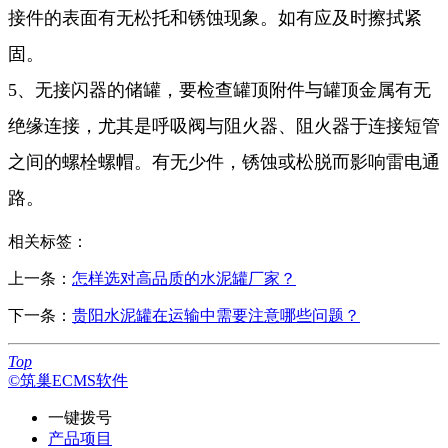
接件的表面有无松托和锈蚀现象。如有应及时擦拭紧
固。
5、无接闪器的储罐，要检查罐顶附件与罐顶金属有无
绝缘连接，尤其是呼吸阀与阻火器、阻火器于连接短管
之间的螺栓螺帽。有无少件，锈蚀或松脱而影响雷电通
路。
相关标签：
上一条：
怎样选对高品质的水泥罐厂家？
下一条：
贵阳水泥罐在运输中需要注意哪些问题？
Top
©筑巢ECMS软件
一键拨号
产品项目