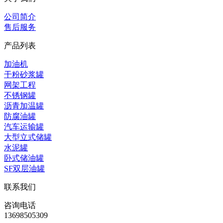
公司简介
售后服务
产品列表
加油机
干粉砂浆罐
网架工程
不锈钢罐
沥青加温罐
防腐油罐
汽车运输罐
大型立式储罐
水泥罐
卧式储油罐
SF双层油罐
联系我们
咨询电话
13698505309