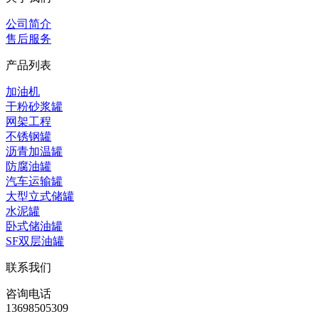
公司简介
售后服务
产品列表
加油机
干粉砂浆罐
网架工程
不锈钢罐
沥青加温罐
防腐油罐
汽车运输罐
大型立式储罐
水泥罐
卧式储油罐
SF双层油罐
联系我们
咨询电话
13698505309