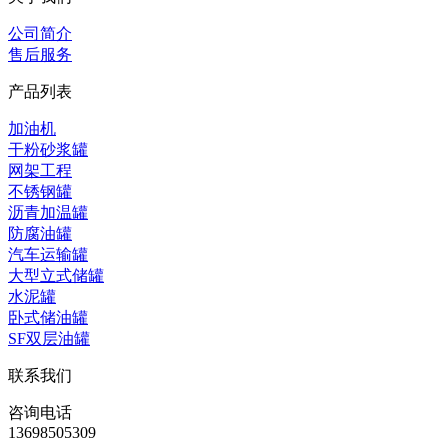
公司简介
售后服务
产品列表
加油机
干粉砂浆罐
网架工程
不锈钢罐
沥青加温罐
防腐油罐
汽车运输罐
大型立式储罐
水泥罐
卧式储油罐
SF双层油罐
联系我们
咨询电话
13698505309