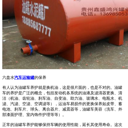
六盘水
汽车运输罐
的
保养
有人认为油罐车养护就是换机油，这是很片面的，也是不对的。油罐
车的养护是广泛的概念，包括发动机各系统的油液及滤清器更换、清
洁（机油、齿轮油、刹车油、自变油、助力油、玻璃水、电瓶水、机
滤、汽滤、空滤、空调滤等），运油车易损件的更换保养如皮带、蓄
电池、刹车片、球头、离合器片、减震器等，油罐车美容（洗车、外
部漆面护理、室内饰件护理等等）。
正常的油罐车养护能够保持车辆的使用性能，延长其使用寿命。这次