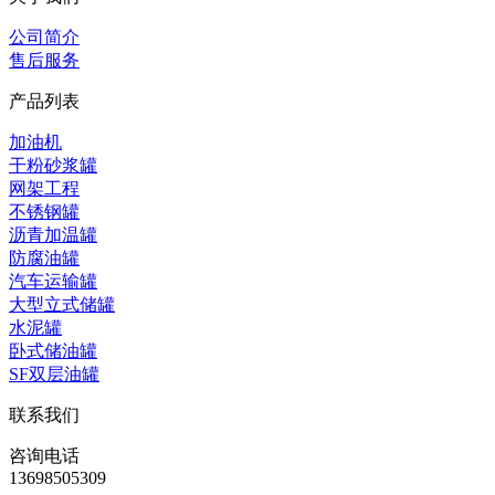
公司简介
售后服务
产品列表
加油机
干粉砂浆罐
网架工程
不锈钢罐
沥青加温罐
防腐油罐
汽车运输罐
大型立式储罐
水泥罐
卧式储油罐
SF双层油罐
联系我们
咨询电话
13698505309