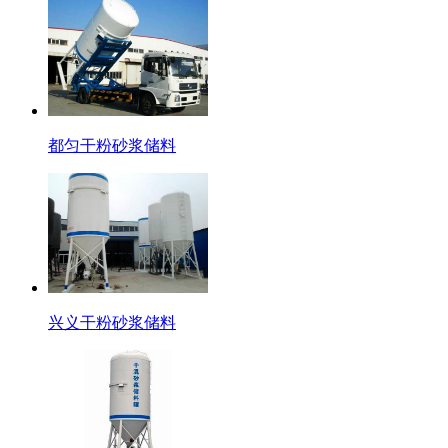
都匀干粉砂浆储料
兴义干粉砂浆储料