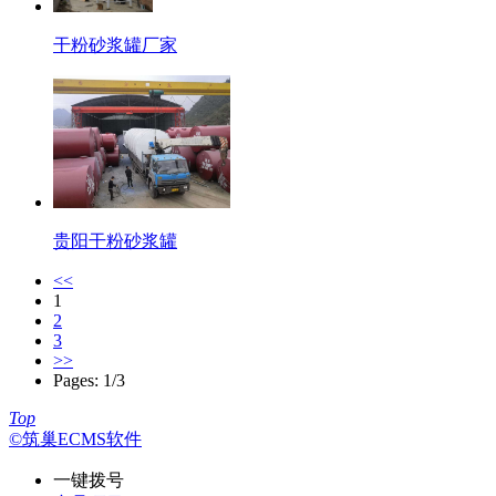
干粉砂浆罐厂家
贵阳干粉砂浆罐
<<
1
2
3
>>
Pages: 1/3
Top
©筑巢ECMS软件
一键拨号