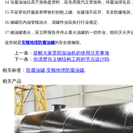
14.当凝油油位高于加热盘管时，应先用蒸汽立管加热，待凝油溶化后
15.不应穿化纤服装和带铁钉的鞋上罐。在罐顶不应开、关非防爆电筒
16.储罐区内油管线动火、清罐作业应执行行业规定。
17.储油罐着火，应立即报告并停止着火油罐的一切作业。组织灭火并
这些就是
安顺地埋防腐油罐
的安全措施啦。
上一条：
提醒大家贵阳加油机的使用注意事项
下一条：
你清楚兴义钢结构工程的节点设计吗
相关标签：
防腐油罐
,
安顺地埋防腐油罐
,
相关产品