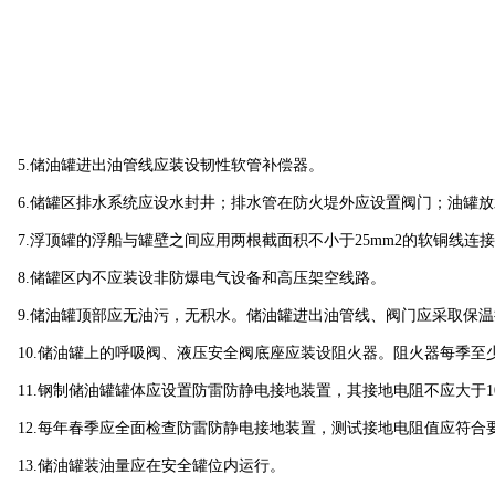
5.储油罐进出油管线应装设韧性软管补偿器。
6.储罐区排水系统应设水封井；排水管在防火堤外应设置阀门；油罐
7.浮顶罐的浮船与罐壁之间应用两根截面积不小于25mm2的软铜线连
8.储罐区内不应装设非防爆电气设备和高压架空线路。
9.储油罐顶部应无油污，无积水。储油罐进出油管线、阀门应采取保温
10.储油罐上的呼吸阀、液压安全阀底座应装设阻火器。阻火器每季至
11.钢制储油罐罐体应设置防雷防静电接地装置，其接地电阻不应大于1
12.每年春季应全面检查防雷防静电接地装置，测试接地电阻值应符合
13.储油罐装油量应在安全罐位内运行。