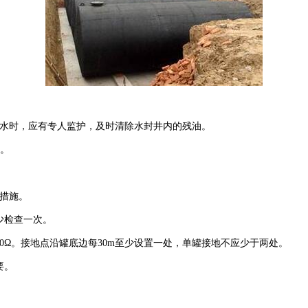
放水时，应有专人监护，及时清除水封井内的残油。
接。
措施。
少检查一次。
0Ω。接地点沿罐底边每30m至少设置一处，单罐接地不应少于两处。
要。